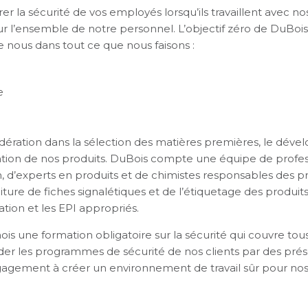
rer la sécurité de vos employés lorsqu’ils travaillent avec n
ur l’ensemble de notre personnel. L’objectif zéro de DuBo
e nous dans tout ce que nous faisons :
e
idération dans la sélection des matières premières, le déve
tilisation de nos produits. DuBois compte une équipe de profes
on, d’experts en produits et de chimistes responsables des
ture de fiches signalétiques et de l’étiquetage des produit
ation et les EPI appropriés.
 une formation obligatoire sur la sécurité qui couvre tous 
r les programmes de sécurité de nos clients par des présen
ngagement à créer un environnement de travail sûr pour nos