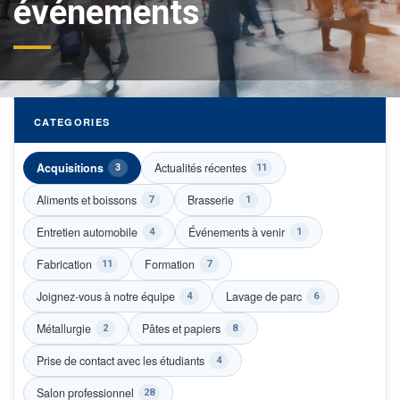
événements
CATEGORIES
Acquisitions
Actualités récentes
3
11
Aliments et boissons
Brasserie
7
1
Entretien automobile
Événements à venir
4
1
Fabrication
Formation
11
7
Joignez-vous à notre équipe
Lavage de parc
4
6
Métallurgie
Pâtes et papiers
2
8
Prise de contact avec les étudiants
4
Salon professionnel
28