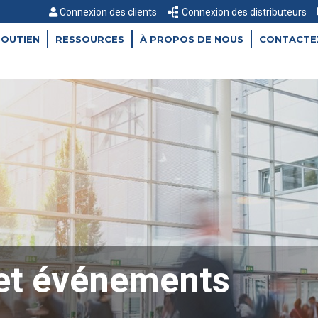
Connexion des clients
Connexion des distributeurs
SOUTIEN
RESSOURCES
À PROPOS DE NOUS
CONTACTE
 et événements