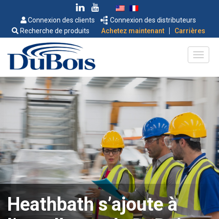
Connexion des clients
Connexion des distributeurs
|
Recherche de produits
Achetez maintenant
Carrières
Heathbath s’ajoute à