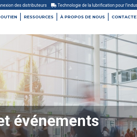
nexion des distributeurs
Technologie de la lubrification pour l’indu
SOUTIEN
RESSOURCES
À PROPOS DE NOUS
CONTACTE
 et événements