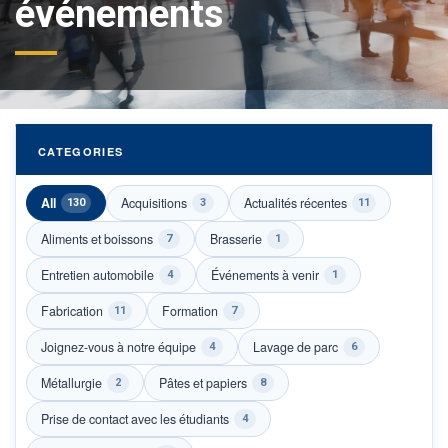
événements
CATEGORIES
All
Acquisitions
Actualités récentes
130
3
11
Aliments et boissons
Brasserie
7
1
Entretien automobile
Événements à venir
4
1
Fabrication
Formation
11
7
Joignez-vous à notre équipe
Lavage de parc
4
6
Métallurgie
Pâtes et papiers
2
8
Prise de contact avec les étudiants
4