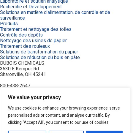
Laboratoire et soutien analytique
Recherche et Développement
Solutions en matière d’alimentation, de contrôle et de
surveillance
Produits
Traitement et nettoyage des toiles
Contrôle des dépôts
Nettoyage des usines de papier
Traitement des rouleaux
Solutions de transformation du papier
Solutions de réduction du bois en pâte
DUBOIS CHEMICALS
3630 E Kemper Rd
Sharonville, OH 45241
800-438-2647
© 2026 DuBois Chemicals. All Rights Reserved.
À propos de nous
We value your privacy
Accueil
Achetez maintenant
We use cookies to enhance your browsing experience, serve
Commande
personalised ads or content, and analyse our traffic. By
Contactez-nous
clicking "Accept All", you consent to our use of cookies.
Équipement
Industries