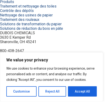
Produits
Traitement et nettoyage des toiles
Contrôle des dépôts
Nettoyage des usines de papier
Traitement des rouleaux
Solutions de transformation du papier
Solutions de réduction du bois en pâte
DUBOIS CHEMICALS
3630 E Kemper Rd
Sharonville, OH 45241
800-438-2647
© 2026 DuBois Chemicals. All Rights Reserved.
À propos de nous
We value your privacy
Accueil
Achetez maintenant
We use cookies to enhance your browsing experience, serve
Commande
personalised ads or content, and analyse our traffic. By
Contactez-nous
clicking "Accept All", you consent to our use of cookies.
Équipement
Industries
Modalités
Customise
Reject All
Accept All
Politique de confidentialité
Recherche de produits
Ressources