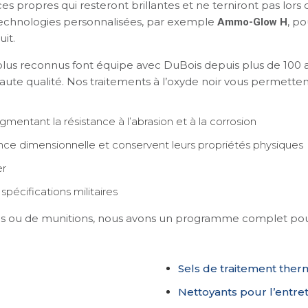
ces propres qui resteront brillantes et ne terniront pas lor
echnologies personnalisées, par exemple
, po
Ammo-Glow H
it.
plus reconnus font équipe avec DuBois depuis plus de 100 ans
aute qualité. Nos traitements à l’oxyde noir vous permettent d
gmentant la résistance à l’abrasion et à la corrosion
nce dimensionnelle et conservent leurs propriétés physiques
er
pécifications militaires
es ou de munitions, nous avons un programme complet pou
Sels de traitement ther
Nettoyants pour l’entret