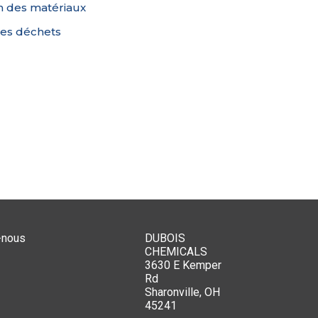
n des matériaux
des déchets
-nous
DUBOIS
CHEMICALS
3630 E Kemper
Rd
Sharonville, OH
45241