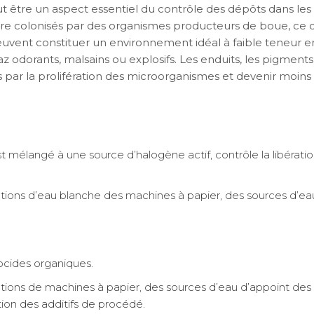
t être un aspect essentiel du contrôle des dépôts dans le
re colonisés par des organismes producteurs de boue, ce qu
peuvent constituer un environnement idéal à faible teneur 
 odorants, malsains ou explosifs. Les enduits, les pigments, 
par la prolifération des microorganismes et devenir moins 
 est mélangé à une source d’halogène actif, contrôle la libérati
lations d’eau blanche des machines à papier, des sources d’e
ides organiques.
lations de machines à papier, des sources d’eau d’appoint de
tion des additifs de procédé.