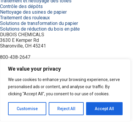
Traitement et nettoyage des toiles
Contrôle des dépôts
Nettoyage des usines de papier
Traitement des rouleaux
Solutions de transformation du papier
Solutions de réduction du bois en pâte
DUBOIS CHEMICALS
3630 E Kemper Rd
Sharonville, OH 45241
800-438-2647
© 2026 DuBois Chemicals. All Rights Reserved.
À propos de nous
We value your privacy
Accueil
Achetez maintenant
We use cookies to enhance your browsing experience, serve
Commande
personalised ads or content, and analyse our traffic. By
Contactez-nous
clicking "Accept All", you consent to our use of cookies.
Équipement
Industries
Modalités
Customise
Reject All
Accept All
Politique de confidentialité
Recherche de produits
Ressources
Service et soutien