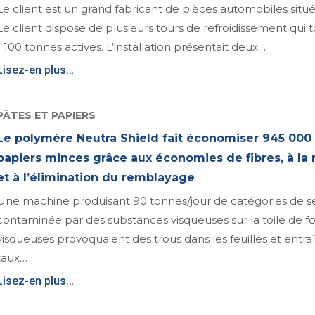
Le client est un grand fabricant de pièces automobiles situ
Le client dispose de plusieurs tours de refroidissement qui 
1 100 tonnes actives. L’installation présentait deux…
Lisez-en plus…
PÂTES ET PAPIERS
Le polymère Neutra Shield fait économiser 945 000 
papiers minces grâce aux économies de fibres, à la
et à l’élimination du remblayage
Une machine produisant 90 tonnes/jour de catégories de s
contaminée par des substances visqueuses sur la toile de f
visqueuses provoquaient des trous dans les feuilles et ent
taux…
Lisez-en plus…