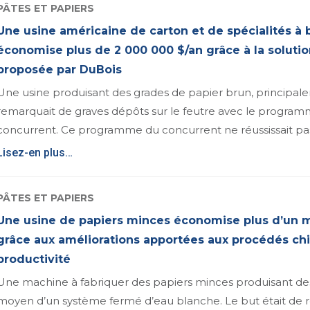
PÂTES ET PAPIERS
Une usine américaine de carton et de spécialités à 
économise plus de 2 000 000 $/an grâce à la soluti
proposée par DuBois
Une usine produisant des grades de papier brun, principal
remarquait de graves dépôts sur le feutre avec le progra
concurrent. Ce programme du concurrent ne réussissait pa
Lisez-en plus…
PÂTES ET PAPIERS
Une usine de papiers minces économise plus d’un mi
grâce aux améliorations apportées aux procédés ch
productivité
Une machine à fabriquer des papiers minces produisant des
moyen d’un système fermé d’eau blanche. Le but était de ré