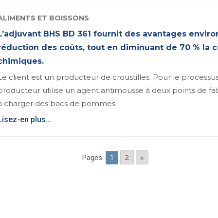
ALIMENTS ET BOISSONS
L’adjuvant BHS BD 361 fournit des avantages envir
réduction des coûts, tout en diminuant de 70 % la
chimiques.
Le client est un producteur de croustilles. Pour le processus
producteur utilise un agent antimousse à deux points de fab
à charger des bacs de pommes…
Lisez-en plus…
2
»
Pages:
1