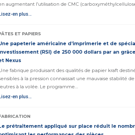
en augmentant l’utilisation de CMC (carboxyméthylcellulos
Lisez-en plus…
PÂTES ET PAPIERS
Une papeterie américaine d’imprimerie et de spécial
investissement (RSI) de 250 000 dollars par an grâ
et Nexus
Une fabrique produisant des qualités de papier kraft destiné
sensibles à la pression connaissait une mauvaise stabilité de
feutres à la volée. Le programme…
Lisez-en plus…
FABRICATION
Le prétraitement appliqué sur place réduit le nombr
optimisant les performances des pièces