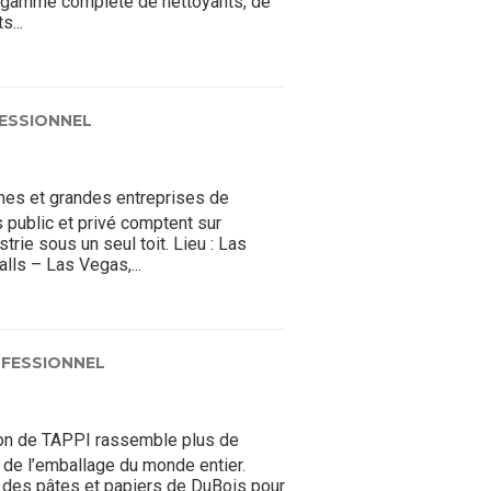
 gamme complète de nettoyants, de
s...
ESSIONNEL
nes et grandes entreprises de
public et privé comptent sur
trie sous un seul toit. Lieu : Las
lls – Las Vegas,...
FESSIONNEL
n de TAPPI rassemble plus de
 de l’emballage du monde entier.
 des pâtes et papiers de DuBois pour