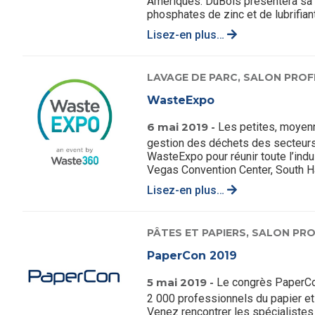
Amériques. DuBois présentera sa
phosphates de zinc et de lubrifiant
Lisez-en plus…
LAVAGE DE PARC,
SALON PROF
WasteExpo
6 mai 2019 -
Les petites, moyen
gestion des déchets des secteurs 
WasteExpo pour réunir toute l’indus
Vegas Convention Center, South Ha
Lisez-en plus…
PÂTES ET PAPIERS,
SALON PRO
PaperCon 2019
5 mai 2019 -
Le congrès PaperCo
2 000 professionnels du papier et
Venez rencontrer les spécialistes