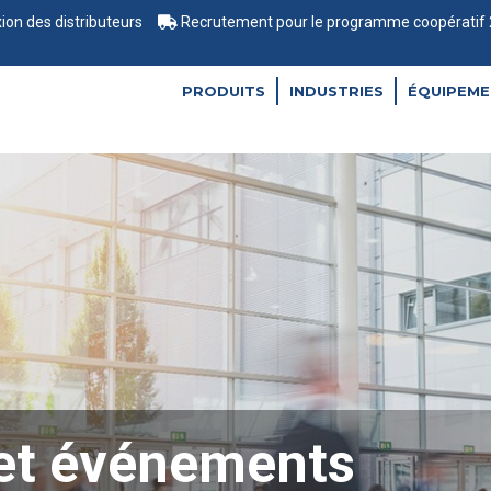
on des distributeurs
Recrutement pour le programme coopératif 
PRODUITS
INDUSTRIES
ÉQUIPEME
 et événements