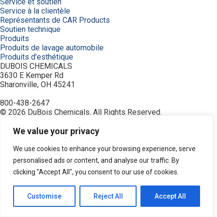
Service et soutien
Service à la clientèle
Représentants de CAR Products
Soutien technique
Produits
Produits de lavage automobile
Produits d’esthétique
DUBOIS CHEMICALS
3630 E Kemper Rd
Sharonville, OH 45241
800-438-2647
© 2026 DuBois Chemicals. All Rights Reserved.
À propos de nous
Accueil
We value your privacy
Achetez maintenant
Commande
We use cookies to enhance your browsing experience, serve
Contactez-nous
personalised ads or content, and analyse our traffic. By
Équipement
clicking "Accept All", you consent to our use of cookies.
Industries
Modalités
Nettoyant de type céramique
Customise
Reject All
Accept All
Politique de confidentialité
Recherche de produits