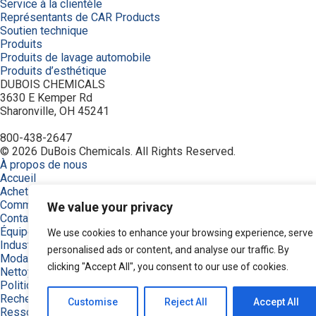
Service à la clientèle
Représentants de CAR Products
Soutien technique
Produits
Produits de lavage automobile
Produits d’esthétique
DUBOIS CHEMICALS
3630 E Kemper Rd
Sharonville, OH 45241
800-438-2647
© 2026 DuBois Chemicals. All Rights Reserved.
À propos de nous
Accueil
Achetez maintenant
Commande
We value your privacy
Contactez-nous
Équipement
We use cookies to enhance your browsing experience, serve
Industries
personalised ads or content, and analyse our traffic. By
Modalités
clicking "Accept All", you consent to our use of cookies.
Nettoyant de type céramique
Politique de confidentialité
Recherche de produits
Customise
Reject All
Accept All
Ressources