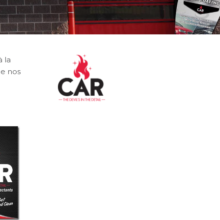
 la
de nos