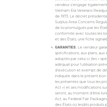
vendeur s’engage également à
Vietnam Era Veterans Readjust
de 1973; Le décret présidentiel
Surplus Area Concerns Regulati
de loi promulgués par les États
conformité avec toutes les lois
et des États, une fiche signal
Le vendeur garan
GARANTIES.
spécifications, aux plans, aux 
adoptés par celui-ci (les « sp
adéquat pour l’utilisation prév
d’exécution et exempt de défa
indiquée dans le présent bon
les présentes que tous les pr
Act ») et ses modifications su
seront, au moment d’être liv
Act, au Federal Fair Packaging
des États où lesdits produits