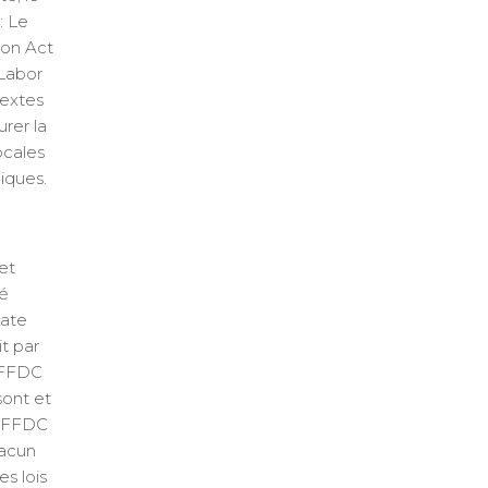
: Le
ion Act
 Labor
textes
urer la
ocales
iques.
et
té
date
t par
« FFDC
sont et
u FFDC
hacun
s lois