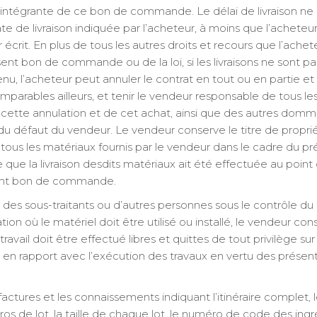
e intégrante de ce bon de commande. Le délai de livraison ne 
e de livraison indiquée par l’acheteur, à moins que l’acheteur 
crit. En plus de tous les autres droits et recours que l’achet
sent bon de commande ou de la loi, si les livraisons ne sont pa
 l’acheteur peut annuler le contrat en tout ou en partie et
arables ailleurs, et tenir le vendeur responsable de tous les 
 cette annulation et de cet achat, ainsi que des autres dom
 du défaut du vendeur. Le vendeur conserve le titre de propri
tous les matériaux fournis par le vendeur dans le cadre du pr
e la livraison desdits matériaux ait été effectuée au point
ésent bon de commande.
des sous-traitants ou d’autres personnes sous le contrôle du
lation où le matériel doit être utilisé ou installé, le vendeur co
travail doit être effectué libres et quittes de tout privilège sur
en rapport avec l’exécution des travaux en vertu des présen
actures et les connaissements indiquant l’itinéraire complet, 
 de lot, la taille de chaque lot, le numéro de code des ingr