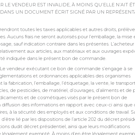
 LE VENDEUR EST INVALIDE, À MOINS QU’ELLE N’AIT É
 DANS UN DOCUMENT ÉCRIT SIGNÉ PAR UN REPRÉSENT
ndront toutes les taxes applicables et autres droits, prélèv
ires. Aucuns frais ne seront autorisés pour l’emballage, la mise 
osage, sauf indication contraire dans les présentes. L’acheteur
elativement aux articles, aux matériaux et aux ouvrages expé
tité indiquée dans le présent bon de commande.
Le vendeur exécutant ce bon de commande s’engage à se
 réglementations et ordonnances applicables des organismes
fabrication, l’emballage, l’étiquetage, la vente, le transport,
ticles, de pesticides, de matériel, d’ouvrages, d’aliments et de 
édicaments et de cosmétiques visés par le présent bon de
 diffusion des informations en rapport avec ceux-ci ainsi que 
aires, à la sécurité des employés et aux conditions de travail. S
d’être lié par les dispositions de l’article 202 du décret présid
tions dudit décret présidentiel, ainsi que leurs modifications
re légalement exempté. À moins d’en être légalement exempt