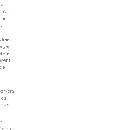
sera
n’ait
eur
s
frais
mages
été et
ésent
 de
nservera
 les
tes ou
les
édients