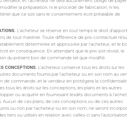
 du vendeur, et l’acheteur ne sera aucunement obligé de payer
odifier la préparation, ni le procédé de fabrication, ni les
ériel que ce soit sans le consentement écrit préalable de
L’acheteur se réserve en tout temps le droit d’appor
ATIONS.
ns de tout matériel. Toute différence de prix contractuel résu
uitablement déterminée et approuvée par l’acheteur, et le b
it en conséquence. En attendant que le prix soit révisé, le
tion du présent bon de commande tel que modifié.
L’acheteur conserve tous les droits sur les
ES CONCEPTIONS.
 autres documents fournis par l’acheteur ou en son nom au ve
on de commande, et le vendeur en protégera la confidentialit
 tous les droits sur les conceptions, les plans et les autres
lopper ou acquérir en fournissant lesdits documents à l’ache
 Aucun de ces plans, de ces conceptions ou de ces autres
ournis ou non par l’acheteur ou en son nom, ne seront incorpo
 tiers ou utilisés en relation avec celles-ci sans l’autorisation