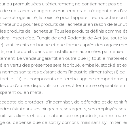
eur ou promulguées ultérieurement; ne contiennent pas de
de substances dangereuses interdites; et n’exigent pas d’av
cancérogénicité, la toxicité pour l’appareil reproducteur ou 
acheteur ou pour les produits de l’acheteur en raison de leur uti
les produits de l’acheteur. Tous les produits définis comme é
deral Insecticide, Fungicide and Rodenticide Act (ou toute lo
re) sont inscrits en bonne et due forme auprès des organisme
sont produits dans des installations autorisées par ceux-ci 
ement. Le vendeur garantit en outre que (i) tout le matériel 
 en vertu des présentes sera fabriqué, emballé, stocké et e
rmes sanitaires existant dans l’industrie alimentaire; (ii) ce
intact; et (iii) les composants de l’emballage ne comporteront
es ou d’autres dispositifs similaires à fermeture séparable en
nsparent ou en métal.
ccepte de protéger, d’indemniser, de défendre et de tenir f
administrateurs, ses dirigeants, ses agents, ses employés, ses af
it, ses clients et les utilisateurs de ses produits, contre toute
 ou dépense que ce soit (y compris, mais sans s’y limiter, le