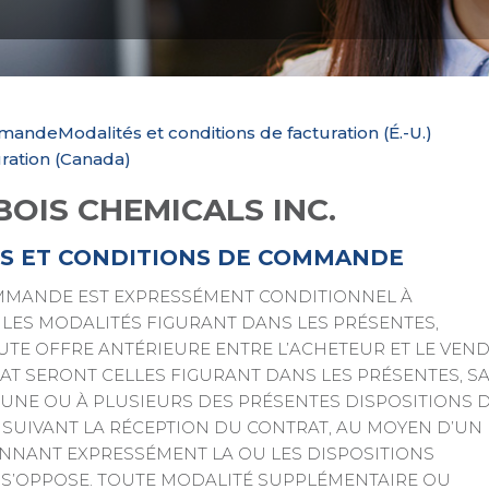
ommande
Modalités et conditions de facturation (É.-U.)
uration (Canada)
OIS CHEMICALS INC.
S ET CONDITIONS DE COMMANDE
MMANDE EST EXPRESSÉMENT CONDITIONNEL À
 LES MODALITÉS FIGURANT DANS LES PRÉSENTES,
E OFFRE ANTÉRIEURE ENTRE L’ACHETEUR ET LE VEND
T SERONT CELLES FIGURANT DANS LES PRÉSENTES, SA
’UNE OU À PLUSIEURS DES PRÉSENTES DISPOSITIONS 
 SUIVANT LA RÉCEPTION DU CONTRAT, AU MOYEN D’UN
NNANT EXPRESSÉMENT LA OU LES DISPOSITIONS
S’OPPOSE. TOUTE MODALITÉ SUPPLÉMENTAIRE OU