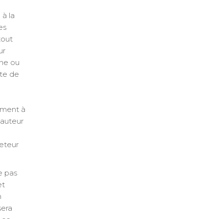
à la
es
tout
ur
nne ou
ite de
vement à
hauteur
heteur
e pas
et
n
sera