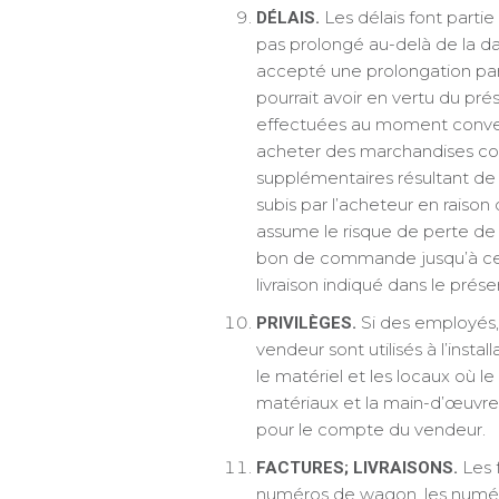
Les délais font parti
DÉLAIS.
pas prolongé au-delà de la dat
accepté une prolongation par é
pourrait avoir en vertu du pré
effectuées au moment convenu,
acheter des marchandises comp
supplémentaires résultant de
subis par l’acheteur en raison
assume le risque de perte de 
bon de commande jusqu’à ce qu
livraison indiqué dans le pr
Si des employés, 
PRIVILÈGES.
vendeur sont utilisés à l’instal
le matériel et les locaux où le 
matériaux et la main-d’œuvre 
pour le compte du vendeur.
Les f
FACTURES; LIVRAISONS.
numéros de wagon, les numéros