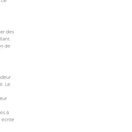
 ce
ter des
ltant
on de
ndeur
é. Le
teur
rés à
 écrite