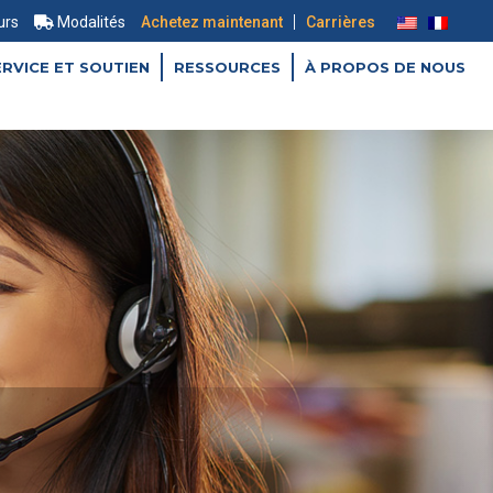
|
urs
Modalités
Achetez maintenant
Carrières
ERVICE ET SOUTIEN
RESSOURCES
À PROPOS DE NOUS