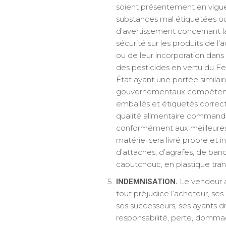
soient présentement en vigu
substances mal étiquetées ou 
d’avertissement concernant la 
sécurité sur les produits de l’
ou de leur incorporation dans 
des pesticides en vertu du Fe
État ayant une portée similai
gouvernementaux compétents, 
emballés et étiquetés correct
qualité alimentaire commandé
conformément aux meilleures no
matériel sera livré propre et 
d’attaches, d’agrafes, de band
caoutchouc, en plastique tra
Le vendeur a
INDEMNISATION.
tout préjudice l’acheteur, ses 
ses successeurs, ses ayants dro
responsabilité, perte, dommage