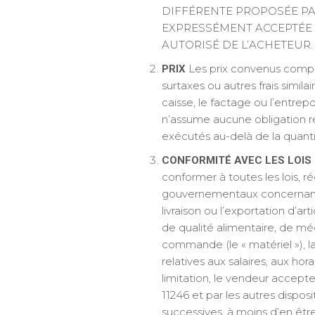
DIFFÉRENTE PROPOSÉE PAR
EXPRESSÉMENT ACCEPTÉE
AUTORISÉ DE L’ACHETEUR.
Les prix convenus compre
PRIX
surtaxes ou autres frais simila
caisse, le factage ou l’entrep
n’assume aucune obligation r
exécutés au-delà de la quan
CONFORMITÉ AVEC LES LOIS
conformer à toutes les lois,
gouvernementaux concernant la 
livraison ou l’exportation d’ar
de qualité alimentaire, de m
commande (le « matériel »), la
relatives aux salaires, aux hor
limitation, le vendeur accepte 
11246 et par les autres disposi
successives, à moins d’en êt