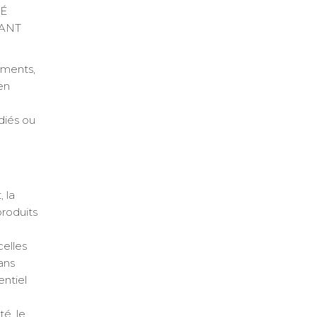
TÉ
ANT
ements,
en
diés ou
 la
produits
celles
ans
entiel
é, le