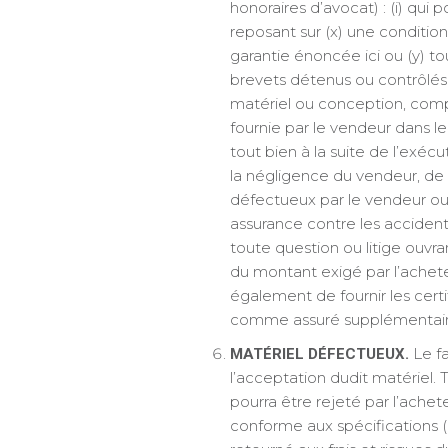
honoraires d’avocat) : (i) qu
reposant sur (x) une conditio
garantie énoncée ici ou (y) to
brevets détenus ou contrôlés 
matériel ou conception, compo
fournie par le vendeur dans 
tout bien à la suite de l’ex
la négligence du vendeur, de 
défectueux par le vendeur ou s
assurance contre les accidents
toute question ou litige ouvr
du montant exigé par l’achete
également de fournir les certi
comme assuré supplémentair
Le fa
MATÉRIEL DÉFECTUEUX.
l’acceptation dudit matériel. T
pourra être rejeté par l’achet
conforme aux spécifications (c