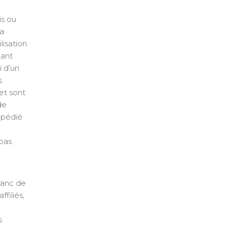
is ou
la
lisation
tant
i d’un
s
et sont
de
xpédié
 pas
ranc de
filiés,
s