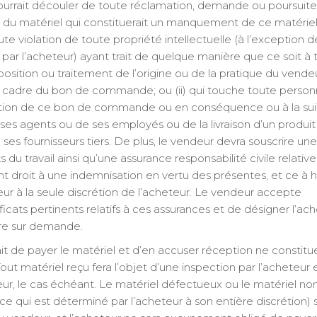
i pourrait découler de toute réclamation, demande ou poursuite
n du matériel qui constituerait un manquement de ce matériel 
ute violation de toute propriété intellectuelle (à l’exception d
par l’acheteur) ayant trait de quelque manière que ce soit à 
sition ou traitement de l’origine ou de la pratique du vende
le cadre du bon de commande; ou (ii) qui touche toute perso
écution de ce bon de commande ou en conséquence ou à la su
ses agents ou de ses employés ou de la livraison d’un produit
es fournisseurs tiers. De plus, le vendeur devra souscrire une
 du travail ainsi qu’une assurance responsabilité civile relati
ant droit à une indemnisation en vertu des présentes, et ce à 
ur à la seule discrétion de l’acheteur. Le vendeur accepte
ficats pertinents relatifs à ces assurances et de désigner l’ac
e sur demande.
it de payer le matériel et d’en accuser réception ne constitu
out matériel reçu fera l’objet d’une inspection par l’acheteur 
eur, le cas échéant. Le matériel défectueux ou le matériel no
e qui est déterminé par l’acheteur à son entière discrétion) 