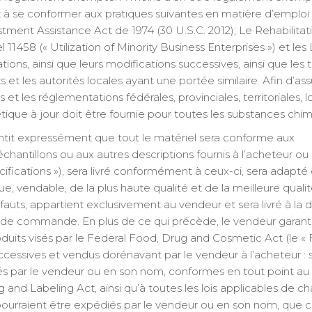
 se conformer aux pratiques suivantes en matière d’emploi 
ment Assistance Act de 1974 (30 U.S.C. 2012); Le Rehabilitat
 11458 (« Utilization of Minority Business Enterprises ») et les
ons, ainsi que leurs modifications successives, ainsi que les 
 et les autorités locales ayant une portée similaire. Afin d’ass
 et les réglementations fédérales, provinciales, territoriales, l
étique à jour doit être fournie pour toutes les substances chim
tit expressément que tout le matériel sera conforme aux
échantillons ou aux autres descriptions fournis à l’acheteur ou
écifications »), sera livré conformément à ceux-ci, sera adapté 
ue, vendable, de la plus haute qualité et de la meilleure quali
uts, appartient exclusivement au vendeur et sera livré à la 
 de commande. En plus de ce qui précède, le vendeur garanti
oduits visés par le Federal Food, Drug and Cosmetic Act (le 
ccessives et vendus dorénavant par le vendeur à l’acheteur : 
rés par le vendeur ou en son nom, conformes en tout point a
 and Labeling Act, ainsi qu’à toutes les lois applicables de c
 pourraient être expédiés par le vendeur ou en son nom, que ce