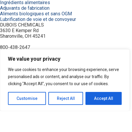
Ingrédients alimentaires
Adjuvants de fabrication
Aliments biologiques et sans OGM
Lubrification de voie et de convoyeur
DUBOIS CHEMICALS
3630 E Kemper Rd
Sharonville, OH 45241
800-438-2647
© 2026 DuBois Chemicals. All Rights Reserved.
À propos de nous
We value your privacy
Accueil
Achetez maintenant
We use cookies to enhance your browsing experience, serve
Commande
personalised ads or content, and analyse our traffic. By
Contactez-nous
clicking "Accept All", you consent to our use of cookies.
Équipement
Industries
Modalités
Customise
Reject All
Accept All
Politique de confidentialité
Recherche de produits
Ressources
Service et soutien
Produits