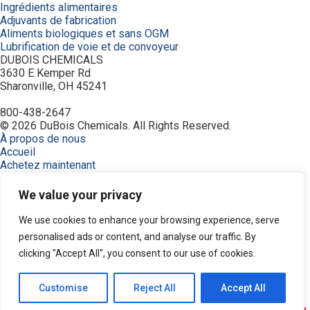
Ingrédients alimentaires
Adjuvants de fabrication
Aliments biologiques et sans OGM
Lubrification de voie et de convoyeur
DUBOIS CHEMICALS
3630 E Kemper Rd
Sharonville, OH 45241
800-438-2647
© 2026 DuBois Chemicals. All Rights Reserved.
À propos de nous
Accueil
Achetez maintenant
Commande
Contactez-nous
We value your privacy
Équipement
Industries
We use cookies to enhance your browsing experience, serve
Modalités
personalised ads or content, and analyse our traffic. By
Politique de confidentialité
clicking "Accept All", you consent to our use of cookies.
Recherche de produits
Ressources
Service et soutien
Customise
Reject All
Accept All
Produits