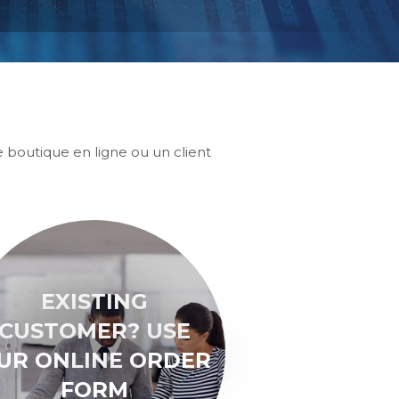
e boutique en ligne ou un client
EXISTING
CUSTOMER? USE
UR ONLINE ORDER
FORM