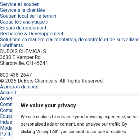
Service et soutien
Service à la clientèle
Soutien local sur le terrain
Capacités analytiques
Essais de rendement
Recherche & Développement
Solutions en matière d’alimentation, de contrôle et de surveillan
Lubrifiants
DUBOIS CHEMICALS
3630 E Kemper Rd
Sharonville, OH 45241
800-438-2647
© 2026 DuBois Chemicals. All Rights Reserved.
À propos de nous
Accueil
Achetez maintenant
Commande
We value your privacy
Contactez-nous
Équipement
We use cookies to enhance your browsing experience, serve
Industries
personalised ads or content, and analyse our traffic. By
Modalités
clicking "Accept All", you consent to our use of cookies.
Politique de confidentialité