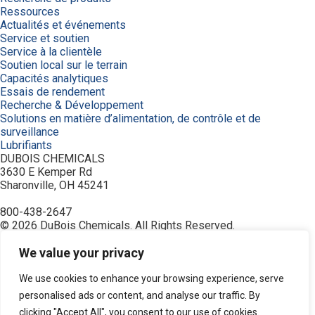
Ressources
Actualités et événements
Service et soutien
Service à la clientèle
Soutien local sur le terrain
Capacités analytiques
Essais de rendement
Recherche & Développement
Solutions en matière d’alimentation, de contrôle et de
surveillance
Lubrifiants
DUBOIS CHEMICALS
3630 E Kemper Rd
Sharonville, OH 45241
800-438-2647
© 2026 DuBois Chemicals. All Rights Reserved.
À propos de nous
Accueil
We value your privacy
Achetez maintenant
Commande
We use cookies to enhance your browsing experience, serve
Contactez-nous
personalised ads or content, and analyse our traffic. By
Équipement
clicking "Accept All", you consent to our use of cookies.