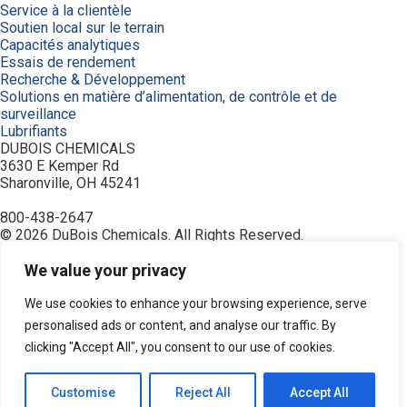
Service à la clientèle
Soutien local sur le terrain
Capacités analytiques
Essais de rendement
Recherche & Développement
Solutions en matière d’alimentation, de contrôle et de
surveillance
Lubrifiants
DUBOIS CHEMICALS
3630 E Kemper Rd
Sharonville, OH 45241
800-438-2647
© 2026 DuBois Chemicals. All Rights Reserved.
À propos de nous
Accueil
We value your privacy
Achetez maintenant
Commande
We use cookies to enhance your browsing experience, serve
Contactez-nous
personalised ads or content, and analyse our traffic. By
Équipement
clicking "Accept All", you consent to our use of cookies.
Industries
Modalités
Politique de confidentialité
Customise
Reject All
Accept All