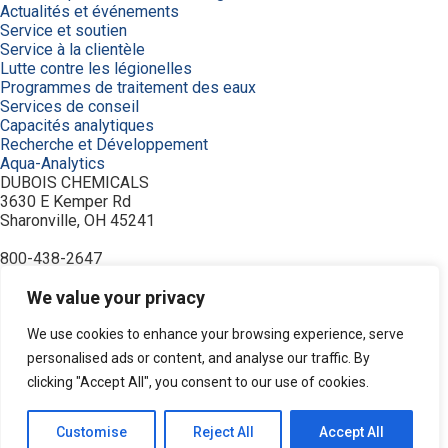
Actualités et événements
Service et soutien
Service à la clientèle
Lutte contre les légionelles
Programmes de traitement des eaux
Services de conseil
Capacités analytiques
Recherche et Développement
Aqua-Analytics
DUBOIS CHEMICALS
3630 E Kemper Rd
Sharonville, OH 45241
800-438-2647
© 2026 DuBois Chemicals. All Rights Reserved.
À propos de nous
We value your privacy
Accueil
Achetez maintenant
We use cookies to enhance your browsing experience, serve
Commande
personalised ads or content, and analyse our traffic. By
Contactez-nous
clicking "Accept All", you consent to our use of cookies.
Équipement
Industries
Modalités
Customise
Reject All
Accept All