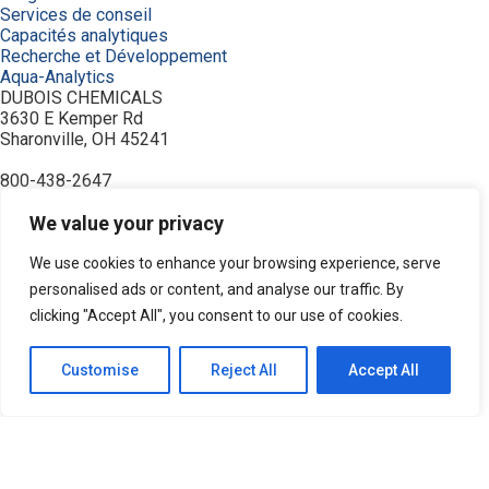
Services de conseil
Capacités analytiques
Recherche et Développement
Aqua-Analytics
DUBOIS CHEMICALS
3630 E Kemper Rd
Sharonville, OH 45241
800-438-2647
© 2026 DuBois Chemicals. All Rights Reserved.
À propos de nous
We value your privacy
Accueil
Achetez maintenant
We use cookies to enhance your browsing experience, serve
Commande
personalised ads or content, and analyse our traffic. By
Contactez-nous
clicking "Accept All", you consent to our use of cookies.
Équipement
Industries
Modalités
Customise
Reject All
Accept All
Politique de confidentialité
Produits
Recherche de produits
Ressources
Service et soutien