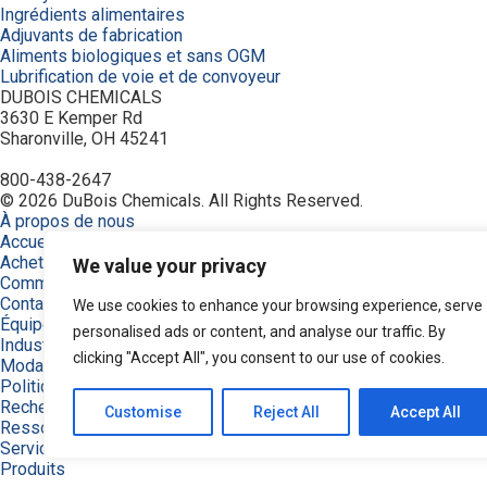
Ingrédients alimentaires
Adjuvants de fabrication
Aliments biologiques et sans OGM
Lubrification de voie et de convoyeur
DUBOIS CHEMICALS
3630 E Kemper Rd
Sharonville, OH 45241
800-438-2647
© 2026 DuBois Chemicals. All Rights Reserved.
À propos de nous
Accueil
Achetez maintenant
We value your privacy
Commande
Contactez-nous
We use cookies to enhance your browsing experience, serve
Équipement
personalised ads or content, and analyse our traffic. By
Industries
clicking "Accept All", you consent to our use of cookies.
Modalités
Politique de confidentialité
Recherche de produits
Customise
Reject All
Accept All
Ressources
Service et soutien
Produits