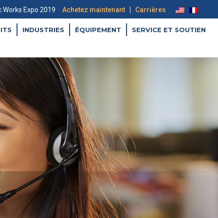
|
c Works Expo 2019
Achetez maintenant
Carrières
ITS
INDUSTRIES
ÉQUIPEMENT
SERVICE ET SOUTIEN