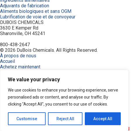
Ingrédients alimentaires
Adjuvants de fabrication
Aliments biologiques et sans OGM
Lubrification de voie et de convoyeur
DUBOIS CHEMICALS
3630 E Kemper Rd
Sharonville, OH 45241
800-438-2647
© 2026 DuBois Chemicals. All Rights Reserved.
À propos de nous
Accueil
Achetez maintenant
Commande
Contactez-nous
We value your privacy
Équipement
Industries
We use cookies to enhance your browsing experience, serve
Modalités
personalised ads or content, and analyse our traffic. By
Politique de confidentialité
clicking "Accept All", you consent to our use of cookies.
Recherche de produits
Ressources
Service et soutien
Customise
Reject All
Accept All
Produits