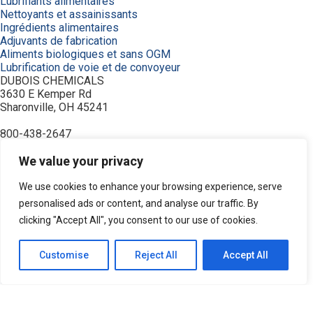
Lubrifiants alimentaires
Nettoyants et assainissants
Ingrédients alimentaires
Adjuvants de fabrication
Aliments biologiques et sans OGM
Lubrification de voie et de convoyeur
DUBOIS CHEMICALS
3630 E Kemper Rd
Sharonville, OH 45241
800-438-2647
© 2026 DuBois Chemicals. All Rights Reserved.
À propos de nous
We value your privacy
Accueil
Achetez maintenant
We use cookies to enhance your browsing experience, serve
Commande
personalised ads or content, and analyse our traffic. By
Contactez-nous
clicking "Accept All", you consent to our use of cookies.
Équipement
Industries
Modalités
Customise
Reject All
Accept All
Politique de confidentialité
Recherche de produits
Ressources
Service et soutien