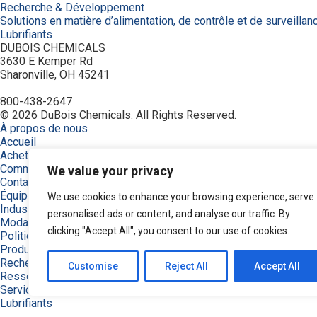
Recherche & Développement
Solutions en matière d’alimentation, de contrôle et de surveillan
Lubrifiants
DUBOIS CHEMICALS
3630 E Kemper Rd
Sharonville, OH 45241
800-438-2647
© 2026 DuBois Chemicals. All Rights Reserved.
À propos de nous
Accueil
Achetez maintenant
Commande
We value your privacy
Contactez-nous
Équipement
We use cookies to enhance your browsing experience, serve
Industries
personalised ads or content, and analyse our traffic. By
Modalités
clicking "Accept All", you consent to our use of cookies.
Politique de confidentialité
Produits
Recherche de produits
Customise
Reject All
Accept All
Ressources
Service et soutien
Lubrifiants