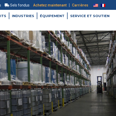
|
s
Sels fondus
Achetez maintenant
Carrières
ITS
INDUSTRIES
ÉQUIPEMENT
SERVICE ET SOUTIEN