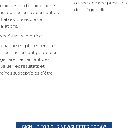
œuvre comme prévu et qu’i
himiques et d’équipements
de la légionelle.
ns tous les emplacements, a
fiables, prévisibles et
llations.
 restés sous contrôle.
 chaque emplacement, ainsi
ons, est facilement gérée par
 générer facilement des
aluer les résultats et
aines susceptibles d’être
SIGN UP FOR OUR NEWSLETTER TODAY!