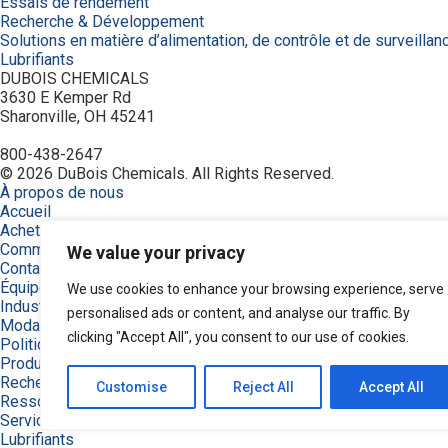
Essais de rendement
Recherche & Développement
Solutions en matière d’alimentation, de contrôle et de surveillan
Lubrifiants
DUBOIS CHEMICALS
3630 E Kemper Rd
Sharonville, OH 45241
800-438-2647
© 2026 DuBois Chemicals. All Rights Reserved.
À propos de nous
Accueil
Achetez maintenant
Commande
We value your privacy
Contactez-nous
Équipement
We use cookies to enhance your browsing experience, serve
Industries
personalised ads or content, and analyse our traffic. By
Modalités
clicking "Accept All", you consent to our use of cookies.
Politique de confidentialité
Produits
Recherche de produits
Customise
Reject All
Accept All
Ressources
Service et soutien
Lubrifiants