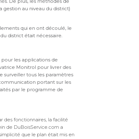
ariés. De plus, les méthodes de
gestion au niveau du district)
glements qui en ont découlé, le
 district était nécessaire.
pour les applications de
trice Monitrol pour livrer des
 surveiller tous les paramètres
a communication portant sur les
 traités par le programme de
r des fonctionnaires, la facilité
sein de DuBoisService.com a
simplicité que le plan était mis en