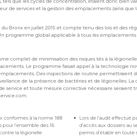
rs, tels que les cycles de concentration, étaient donc bien v
ur de services et la gestion des emplacements (ainsi que la 
e du Bronx en juillet 2015 et compte tenu des lois et des rè
. Un programme global applicable à tous les emplacements du
 complet de minimisation des risques liés à la légionelle 
acements. Le programme faisait appel à la technologie nova
emplacements. Des inspections de routine permettraient de
rveillance de la présence de bactéries et de légionelles. L
s de service et toute mesure corrective nécessaire seraient
ervice.com.
ux conformes à la norme 188
Lors de l’audit effectué pa
 pour l’ensemble des 16
d’accès aux dossiers au 
ontre la légionelle.
permis d’établir en toute 