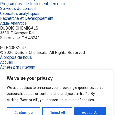
Programmes de traitement des eaux
Services de conseil
Capacités analytiques
Recherche et Développement
Aqua-Analytics
DUBOIS CHEMICALS
3630 E Kemper Rd
Sharonville, OH 45241
800-438-2647
© 2026 DuBois Chemicals. All Rights Reserved.
À propos de nous
Accueil
Achetez maintenant
Commande
Contactez-nous
We value your privacy
Équipement
Industries
We use cookies to enhance your browsing experience, serve
Modalités
personalised ads or content, and analyse our traffic. By
Politique de confidentialité
clicking "Accept All", you consent to our use of cookies.
Produits
Recherche de produits
Ressources
Customise
Reject All
Accept All