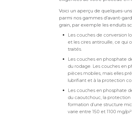
Voici un aperçu de quelques-un
parmi nos gammes d’avant-garde, 
grain, par exemple les enduits s
Les couches de conversion lou
et les cires antirouille, ce q
traités.
Les couches en phosphate de m
du rodage. Les couches en p
pièces mobiles, mais elles pr
lubrifiant et à la protection co
Les couches en phosphate de 
du caoutchouc, la protection co
formation d’une structure mic
varie entre 150 et 1100 mg/pi²