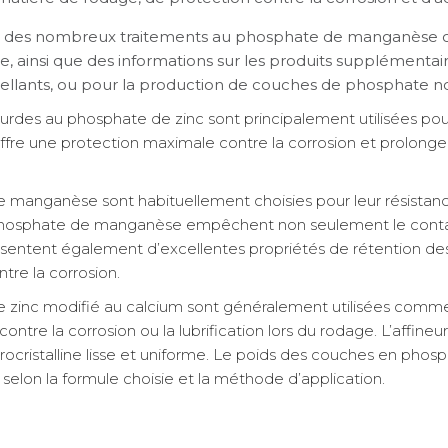
s des nombreux traitements au phosphate de manganèse o
ainsi que des informations sur les produits supplémentaires
cellants, ou pour la production de couches de phosphate no
rdes au phosphate de zinc sont principalement utilisées pour l
ui offre une protection maximale contre la corrosion et prolong
anganèse sont habituellement choisies pour leur résistance à
hosphate de manganèse empêchent non seulement le contact
ésentent également d’excellentes propriétés de rétention des
ntre la corrosion.
zinc modifié au calcium sont généralement utilisées comme b
ntre la corrosion ou la lubrification lors du rodage. L’affineur
rocristalline lisse et uniforme. Le poids des couches en phos
 selon la formule choisie et la méthode d’application.